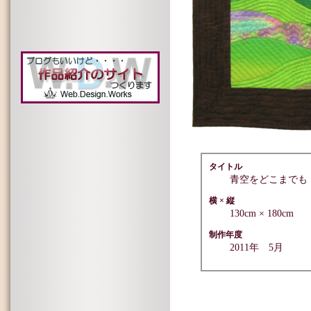
フェザースター
フライングソーサー
フラグメントスター
ブロークンスター
ボルチモア アルバムキルト
ミルキーウェイ
メープルリーフ
老木、春を奏でる
リングアラウンドザボージイ
Water Color Quilt
タイトル
青空をどこまでも
横 × 縦
130cm × 180cm
制作年度
2011年 5月