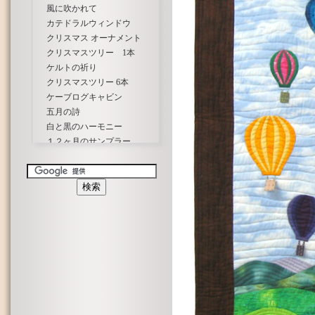
風に吹かれて
カテドラルウィンドウ
クリスマス オーナメント
クリスマスツリー 1本
ケルトの祈り
クリスマスツリー 6本
ケーブログキャビン
五月の詩
白と黒のハーモニー
１２ヶ月のサンプラー
スクラップキルト
宇宙(そら)の彼方で
チャームキルト
蝶と花
トラプート＆プティ ばら
夏の想い出
春風にさそわれて
春の光
春はあけぼの
ハワイアンキルト パンの木
ピンホイール