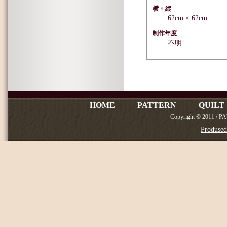
フェザースター
横 × 縦
フライングソーサー
62cm × 62cm
フラグメントスター
制作年度
ブロークンスター
不明
ボルチモア アルバムキルト
ミルキーウェイ
メープルリーフ
老木、春を奏でる
リングアラウンドザボージイ
Water Color Quilt
HOME
PATTERN
QUILT
Copyright © 2011 / P
Produse