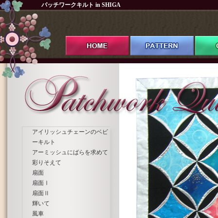
パッチワークキルト in SHIGA
アイリッシュチェーンのベビ
ーキルト
アーミッシュにばらを求めて
彩りそえて
扇面
扇面Ⅰ
扇面Ⅱ
輝いて
風車