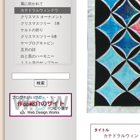
風に吹かれて
カテドラルウィンドウ
クリスマス オーナメント
クリスマスツリー 1本
ケルトの祈り
クリスマスツリー 6本
ケーブログキャビン
五月の詩
白と黒のハーモニー
１２ヶ月のサンプラー
スクラップキルト
宇宙(そら)の彼方で
チャームキルト
蝶と花
トラプート＆プティ ばら
夏の想い出
春風にさそわれて
春の光
春はあけぼの
ハワイアンキルト パンの木
タイトル
ピンホイール
カテドラルウィン