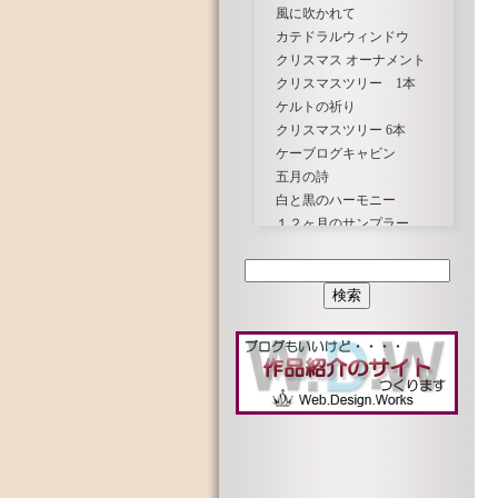
風に吹かれて
カテドラルウィンドウ
クリスマス オーナメント
クリスマスツリー 1本
ケルトの祈り
クリスマスツリー 6本
ケーブログキャビン
五月の詩
白と黒のハーモニー
１２ヶ月のサンプラー
スクラップキルト
宇宙(そら)の彼方で
チャームキルト
蝶と花
トラプート＆プティ ばら
夏の想い出
春風にさそわれて
春の光
春はあけぼの
ハワイアンキルト パンの木
ピンホイール