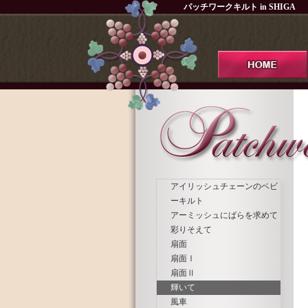
パッチワークキルト in SHIGA
アイリッシュチェーンのベビ
ーキルト
アーミッシュにばらを求めて
彩りそえて
扇面
扇面Ⅰ
扇面Ⅱ
輝いて
風車